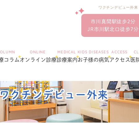
ワクチンデビュー外来
市川真間駅徒歩2分
JR市川駅北口徒歩7分
COLUMN
ONLINE
MEDICAL
KIDS DISEASES
ACCESS
CL
療コラム
オンライン診療
診療案内
お子様の病気
アクセス
医
ワクチンデビュー外来