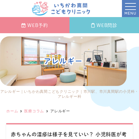
MENU
WEB
予約
WEB問診
アレルギー
アレルギー｜いちかわ真間こどもクリニック｜市川駅、市川真間駅の小児科・
アレルギー科
ホーム
医療コラム
アレルギー
赤ちゃんの湿疹は様子を見ていい？ 小児科医が考