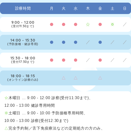
診療時間
月
火
水
木
金
土
日
9:00 - 12:00
●
●
●
☆
●
※
／
(受付11:30まで)
14:00 - 15:30
●
●
●
／
●
／
／
(予防接種・健診専用)
15:30 - 18:00
●
●
●
／
●
／
／
(受付17:30まで)
18:00 - 18:15
△
△
△
(オンライン診療のみ)
☆
木曜日 … 9:00 - 12:00 診察(受付11:30まで)
、
12:00 - 13:00 健診専用時間
※
土曜日 … 9:00 - 10:00 予防接種専用時間
、
10:00 - 13:00 診察(受付12:30まで)
△
完全予約制／舌下免疫療法などの定期処方の方のみ
、