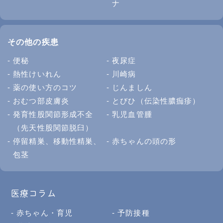
ナ
その他の疾患
便秘
夜尿症
熱性けいれん
川崎病
薬の使い方のコツ
じんましん
おむつ部皮膚炎
とびひ（伝染性膿痂疹）
発育性股関節形成不全
乳児血管腫
（先天性股関節脱臼）
停留精巣、移動性精巣、
赤ちゃんの頭の形
包茎
医療コラム
赤ちゃん・育児
予防接種